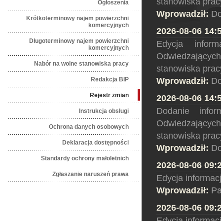
stanowiska prac
Ogłoszenia
Wprowadził:
Do
Krótkoterminowy najem powierzchni
komercyjnych
2026-08-06 14:
Długoterminowy najem powierzchni
Edycja infor
komercyjnych
Odwiedzającyc
Nabór na wolne stanowiska pracy
stanowiska prac
Redakcja BIP
Wprowadził:
Do
Rejestr zmian
2026-08-06 14:
Dodanie infor
Instrukcja obsługi
Odwiedzającyc
Ochrona danych osobowych
stanowiska prac
Deklaracja dostępności
Wprowadził:
Do
Standardy ochrony małoletnich
2026-08-06 09:
Zgłaszanie naruszeń prawa
Edycja informac
Wprowadził:
Pa
2026-08-06 09:
Edycja informacj