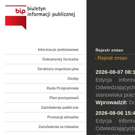
Informacje podstawowe
Rejestr zmian
Rejestr zmian
Dokumenty formalne
Struktura organizacyjna
2026-08-07 08:
Osoby
Edycja infor
Odwiedzającyc
Rada Programowa
stanowiska prac
Plan postępowań
Wprowadził:
Do
Zamówienia publiczne
2026-08-06 15:
Przetargi aktualne
Edycja infor
Zamówienia archiwalne
Odwiedzającyc